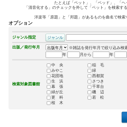
たとえば「ペット」、「ベッド」、「ヘ
「清音化する」のチェックを外して「ペット」を検索す
洋楽等「原題」と「邦題」があるものを曲名で検索
オプション
ジャンル指定
出版／発行年月
※雑誌を発行年月で絞り込み検
年
月から
年
中 央
稲 毛
みやこ
緑
花団地
西都賀
生 浜
さつき
検索対象図書館
幕 張
千草台
緑が丘
磯 辺
更 科
若 松
桜 木