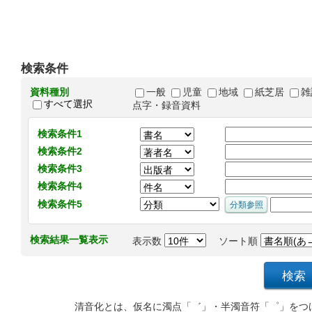
検索条件
資料種別
一般
児童
地域
紙芝居
雑
すべて選択
点字・録音資料
検索条件1
検索条件2
検索条件3
検索条件4
検索条件5
検索結果一覧表示
表示数
ソート順
清音化とは、仮名に濁点「゛」・半濁音符「゜」をつ