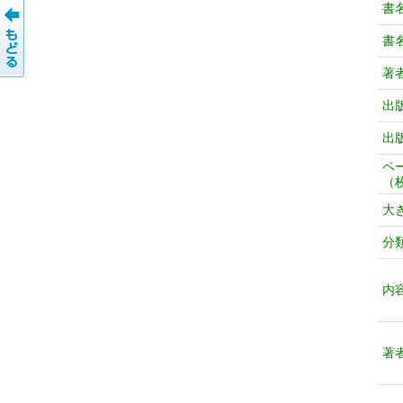
書
書
著
出
出
ペ
（
大
分
内
著