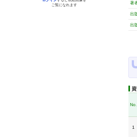
ログイン
すると表紙画像を
著
ご覧になれます
出
出
資
No.
1