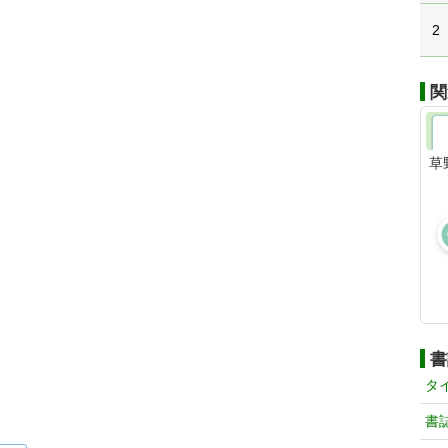
2
関
草
書
タ
書