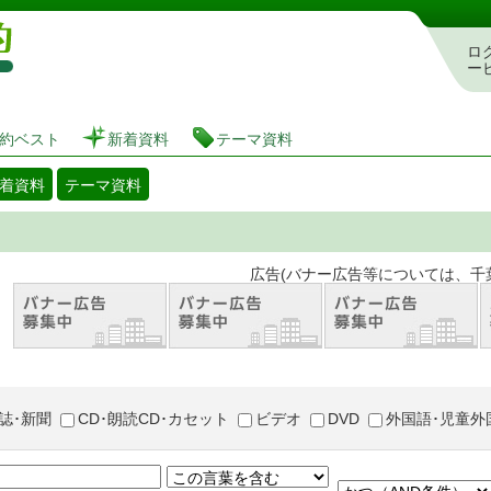
図書館 蔵書検索・予約システム
ロ
ー
約ベスト
新着資料
テーマ資料
着資料
テーマ資料
。 広告(バナー広告等については、千葉市が推奨
誌･新聞
CD･朗読CD･カセット
ビデオ
DVD
外国語･児童外