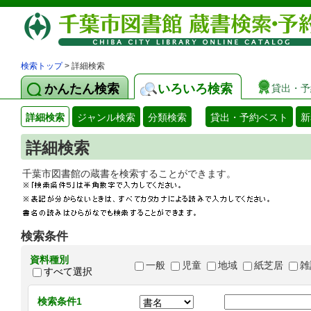
検索トップ
> 詳細検索
かんたん検索
いろいろ検索
貸出・予
詳細検索
ジャンル検索
分類検索
貸出・予約ベスト
新
詳細検索
千葉市図書館の蔵書を検索することができます
検索条件
資料種別
一般
児童
地域
紙芝居
雑
すべて選択
検索条件1