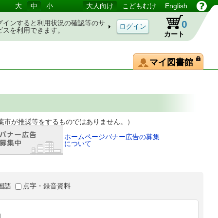
大
中
小
大人向け
こどもむけ
English
0
グインすると利用状況の確認等のサ
ビスを利用できます。
カート
マイ図書館
等をするものではありません。）
ホームページバナー広告の募集
について
国語
点字・録音資料