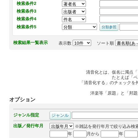
検索条件2
検索条件3
検索条件4
検索条件5
検索結果一覧表示
表示数
ソート順
清音化とは、仮名に濁点「
たとえば「ペ
「清音化する」のチェックを
洋楽等「原題」と「邦題
オプション
ジャンル指定
出版／発行年月
※雑誌を発行年月で絞り込み検
年
月から
年