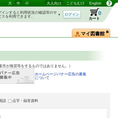
大
中
小
大人向け
こどもむけ
English
0
グインすると利用状況の確認等のサ
ビスを利用できます。
カート
マイ図書館
等をするものではありません。）
ホームページバナー広告の募集
について
国語
点字・録音資料