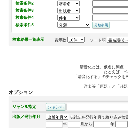
検索条件2
検索条件3
検索条件4
検索条件5
検索結果一覧表示
表示数
ソート順
清音化とは、仮名に濁点「
たとえば「ペ
「清音化する」のチェックを
洋楽等「原題」と「邦題
オプション
ジャンル指定
出版／発行年月
※雑誌を発行年月で絞り込み検
年
月から
年