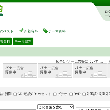
図書館 蔵書検索・予約システム
ロ
ー
約ベスト
新着資料
テーマ資料
着資料
テーマ資料
。 広告(バナー広告等については、千葉市が推奨
誌･新聞
CD･朗読CD･カセット
ビデオ
DVD
外国語･児童外