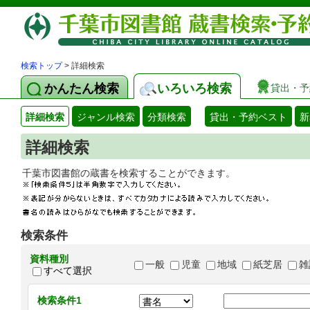
検索トップ
> 詳細検索
かんたん検索
いろいろ検索
貸出・予
詳細検索
ジャンル検索
分類検索
貸出・予約ベスト
新
詳細検索
千葉市図書館の蔵書を検索することができます
検索条件
資料種別
一般
児童
地域
紙芝居
雑
すべて選択
検索条件1