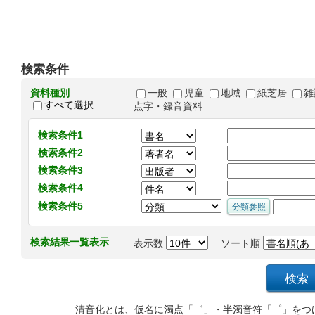
検索条件
資料種別
一般
児童
地域
紙芝居
雑
すべて選択
点字・録音資料
検索条件1
検索条件2
検索条件3
検索条件4
検索条件5
検索結果一覧表示
表示数
ソート順
清音化とは、仮名に濁点「゛」・半濁音符「゜」をつ