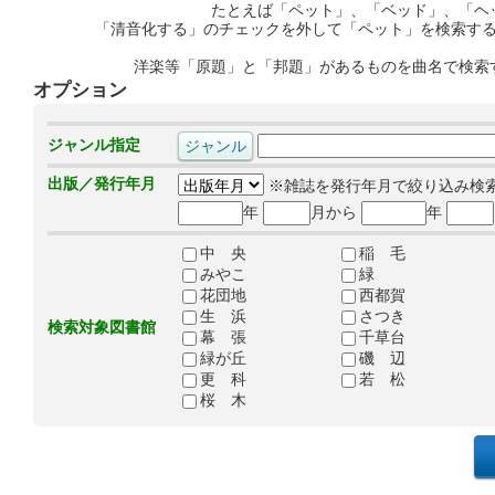
たとえば「ペット」、「ベッド」、「ヘ
「清音化する」のチェックを外して「ペット」を検索す
洋楽等「原題」と「邦題」があるものを曲名で検索
オプション
ジャンル指定
出版／発行年月
※雑誌を発行年月で絞り込み検
年
月から
年
中 央
稲 毛
みやこ
緑
花団地
西都賀
生 浜
さつき
検索対象図書館
幕 張
千草台
緑が丘
磯 辺
更 科
若 松
桜 木