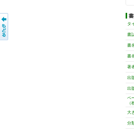
書
タ
書
書
書
著
出
出
ペ
（
大
分