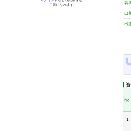
ログイン
すると表紙画像を
著
ご覧になれます
出
出
資
No.
1