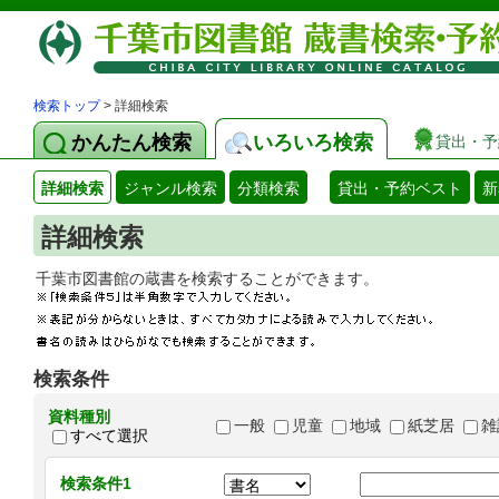
検索トップ
> 詳細検索
かんたん検索
いろいろ検索
貸出・予
詳細検索
ジャンル検索
分類検索
貸出・予約ベスト
新
詳細検索
千葉市図書館の蔵書を検索することができます
検索条件
資料種別
一般
児童
地域
紙芝居
雑
すべて選択
検索条件1