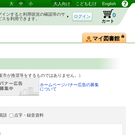
大
中
小
大人向け
こどもむけ
English
0
グインすると利用状況の確認等のサ
ビスを利用できます。
カート
マイ図書館
等をするものではありません。）
ホームページバナー広告の募集
について
国語
点字・録音資料