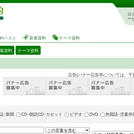
図書館 蔵書検索・予約システム
ロ
ー
約ベスト
新着資料
テーマ資料
着資料
テーマ資料
。 広告(バナー広告等については、千葉市が推奨
誌･新聞
CD･朗読CD･カセット
ビデオ
DVD
外国語･児童外