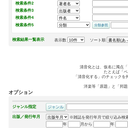
検索条件2
検索条件3
検索条件4
検索条件5
検索結果一覧表示
表示数
ソート順
清音化とは、仮名に濁点「
たとえば「ペ
「清音化する」のチェックを
洋楽等「原題」と「邦題
オプション
ジャンル指定
出版／発行年月
※雑誌を発行年月で絞り込み検
年
月から
年