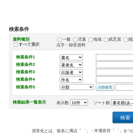
検索条件
資料種別
一般
児童
地域
紙芝居
雑
すべて選択
点字・録音資料
検索条件1
検索条件2
検索条件3
検索条件4
検索条件5
検索結果一覧表示
表示数
ソート順
清音化とは、仮名に濁点「゛」・半濁音符「゜」をつ