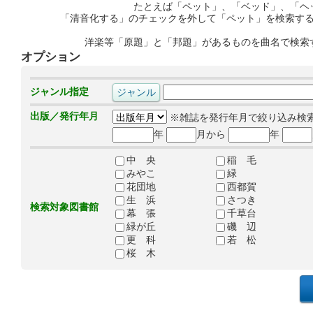
たとえば「ペット」、「ベッド」、「ヘ
「清音化する」のチェックを外して「ペット」を検索す
洋楽等「原題」と「邦題」があるものを曲名で検索
オプション
ジャンル指定
出版／発行年月
※雑誌を発行年月で絞り込み検
年
月から
年
中 央
稲 毛
みやこ
緑
花団地
西都賀
生 浜
さつき
検索対象図書館
幕 張
千草台
緑が丘
磯 辺
更 科
若 松
桜 木