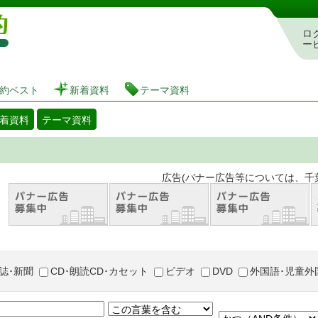
図書館 蔵書検索・予約システム
ロ
ー
約ベスト
新着資料
テーマ資料
着資料
テーマ資料
。 広告(バナー広告等については、千葉市が推奨
誌･新聞
CD･朗読CD･カセット
ビデオ
DVD
外国語･児童外