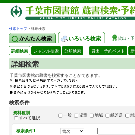
検索トップ
> 詳細検索
かんたん検索
いろいろ検索
貸出・予
詳細検索
ジャンル検索
分類検索
貸出・予約ベスト
新
詳細検索
千葉市図書館の蔵書を検索することができます
検索条件
資料種別
一般
児童
地域
紙芝居
雑
すべて選択
検索条件1