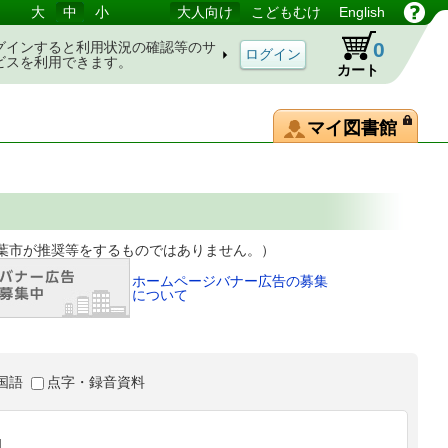
大
中
小
大人向け
こどもむけ
English
0
グインすると利用状況の確認等のサ
ビスを利用できます。
カート
マイ図書館
等をするものではありません。）
ホームページバナー広告の募集
について
国語
点字・録音資料