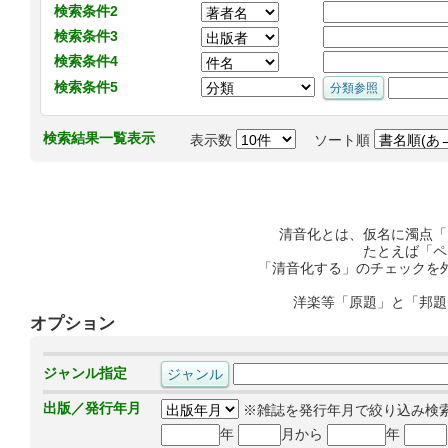
検索条件2
検索条件3
検索条件4
検索条件5
検索結果一覧表示
表示数
ソート順
清音化とは、仮名に濁点「
たとえば「ペ
「清音化する」のチェックを
洋楽等「原題」と「邦題
オプション
ジャンル指定
出版／発行年月
※雑誌を発行年月で絞り込み検
年
月から
年