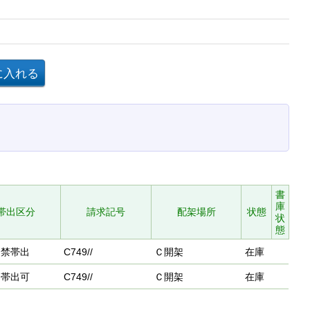
書
庫
帯出区分
請求記号
配架場所
状態
状
態
禁帯出
C749//
Ｃ開架
在庫
帯出可
C749//
Ｃ開架
在庫