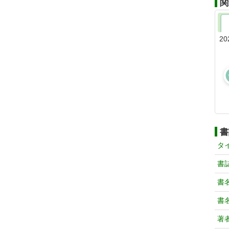
関
20
書
タ
書
書
書
著