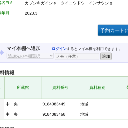
者名ヨミ
カブシキガイシャ タイヨウドウ インサツジョ
版年月
2023.3
マイ本棚へ追加
ログイン
するとマイ本棚を利用できます。
料情報
.
所蔵館
資料番号
資料種別
中 央
9184083449
地域
中 央
9184083458
地域