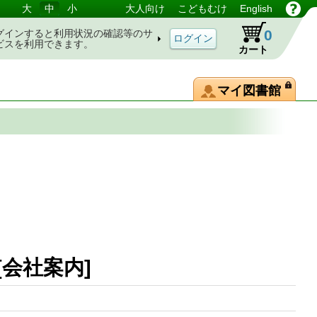
大
中
小
大人向け
こどもむけ
English
0
グインすると利用状況の確認等のサ
ビスを利用できます。
カート
マイ図書館
[会社案内]