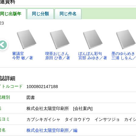
連資料
同じ出版年
同じ分類
同じ件名
23
審議官
喫茶おじさん
ぼんぼん彩句
墨のゆらめき
今野 敏／著
原田 ひ香／著
宮部 みゆき／著
三浦 しをん
誌詳細
イトルコード
1000802147188
誌種別
図書
名
株式会社太陽堂印刷所 [会社案内]
名ヨミ
カブシキガイシャ タイヨウドウ インサツジョ カイ
者名
株式会社太陽堂印刷所／編