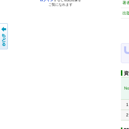
ログイン
すると表紙画像を
著
ご覧になれます
出
資
No
1
2