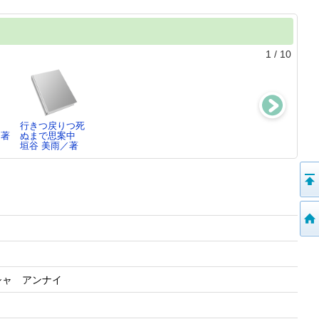
1
/
10
行きつ戻りつ死
遠火
私たちの世代は
契り橋 ： あ
／著
ぬまで思案中
今野 敏／著
瀬尾 まいこ／著
きない世傳金と
垣谷 美雨／著
銀 特…
高田 郁／著
シャ アンナイ