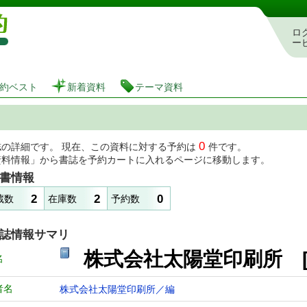
図書館 蔵書検索・予約システム
ロ
ー
約ベスト
新着資料
テーマ資料
0
誌の詳細です。 現在、この資料に対する予約は
件です。
資料情報」から書誌を予約カートに入れるページに移動します。
書情報
2
2
0
蔵数
在庫数
予約数
誌情報サマリ
株式会社太陽堂印刷所 
名
者名
株式会社太陽堂印刷所／編