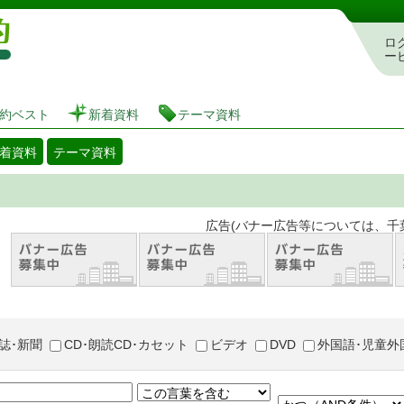
図書館 蔵書検索・予約システム
ロ
ー
約ベスト
新着資料
テーマ資料
着資料
テーマ資料
。 広告(バナー広告等については、千葉市が推奨
誌･新聞
CD･朗読CD･カセット
ビデオ
DVD
外国語･児童外