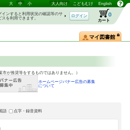
大
中
小
大人向け
こどもむけ
English
0
グインすると利用状況の確認等のサ
ビスを利用できます。
カート
マイ図書館
等をするものではありません。）
ホームページバナー広告の募集
について
国語
点字・録音資料