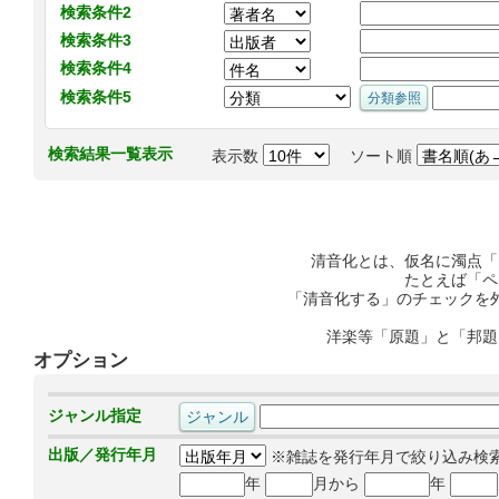
検索条件2
検索条件3
検索条件4
検索条件5
検索結果一覧表示
表示数
ソート順
清音化とは、仮名に濁点「
たとえば「ペ
「清音化する」のチェックを
洋楽等「原題」と「邦題
オプション
ジャンル指定
出版／発行年月
※雑誌を発行年月で絞り込み検
年
月から
年