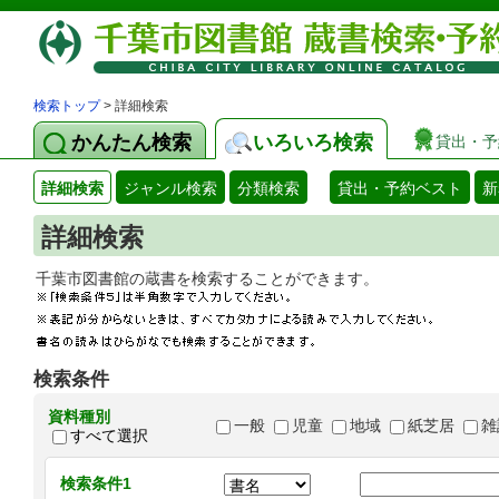
検索トップ
> 詳細検索
かんたん検索
いろいろ検索
貸出・予
詳細検索
ジャンル検索
分類検索
貸出・予約ベスト
新
詳細検索
千葉市図書館の蔵書を検索することができます
検索条件
資料種別
一般
児童
地域
紙芝居
雑
すべて選択
検索条件1