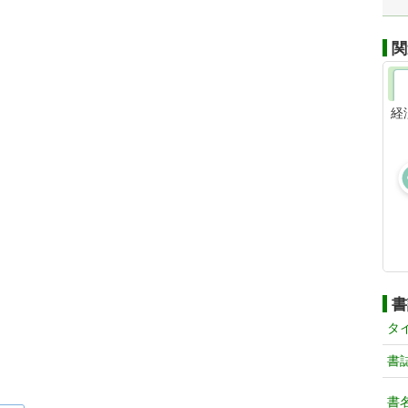
関
経
書
タ
書
書