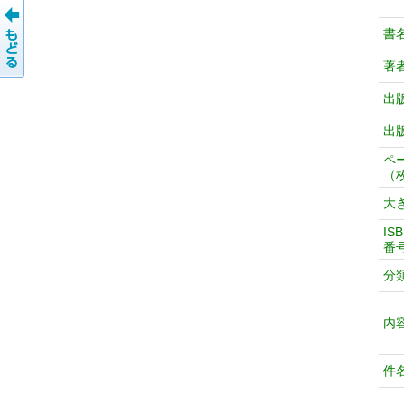
書
著
出
出
ペ
（
大
IS
番
分
内
件