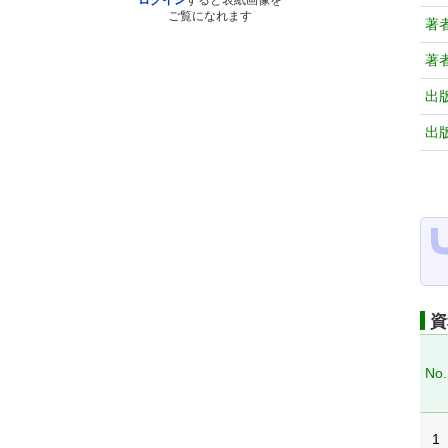
ログイン
すると表紙画像を
ご覧になれます
著
著
出
出
資
No.
1