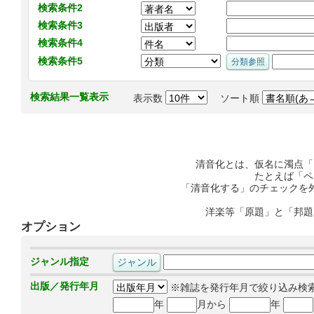
検索条件2
検索条件3
検索条件4
検索条件5
検索結果一覧表示
表示数
ソート順
清音化とは、仮名に濁点「
たとえば「ペ
「清音化する」のチェックを
洋楽等「原題」と「邦題
オプション
ジャンル指定
出版／発行年月
※雑誌を発行年月で絞り込み検
年
月から
年