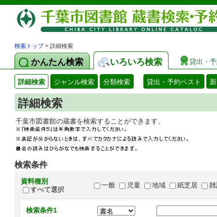
検索トップ
> 詳細検索
かんたん検索
いろいろ検索
貸出・予
詳細検索
ジャンル検索
分類検索
貸出・予約ベスト
新
詳細検索
千葉市図書館の蔵書を検索することができます
検索条件
資料種別
一般
児童
地域
紙芝居
雑
すべて選択
検索条件1