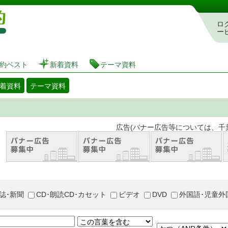
図書館 蔵書検索・予約システム
ロ
ー
約ベスト
新着資料
テーマ資料
着資料
テーマ資料
。 広告(バナー広告等については、千葉市が推奨
誌･新聞
CD･朗読CD･カセット
ビデオ
DVD
外国語･児童外