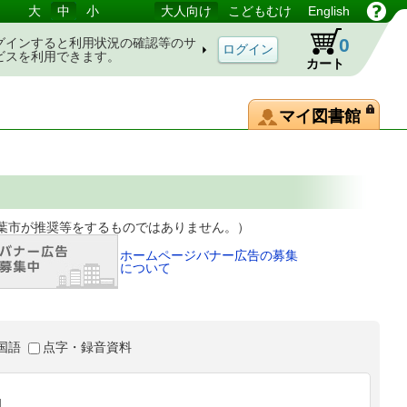
大
中
小
大人向け
こどもむけ
English
0
グインすると利用状況の確認等のサ
ビスを利用できます。
カート
マイ図書館
等をするものではありません。）
ホームページバナー広告の募集
について
国語
点字・録音資料