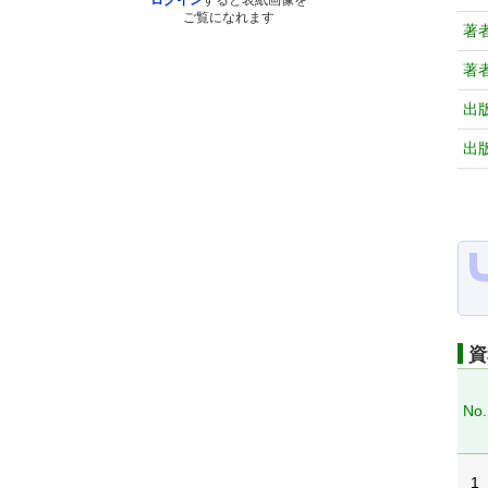
ログイン
すると表紙画像を
ご覧になれます
著
著
出
出
資
No.
1