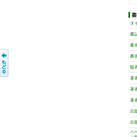
書
タ
書
書
書
版
著
著
著
出
出
ペ