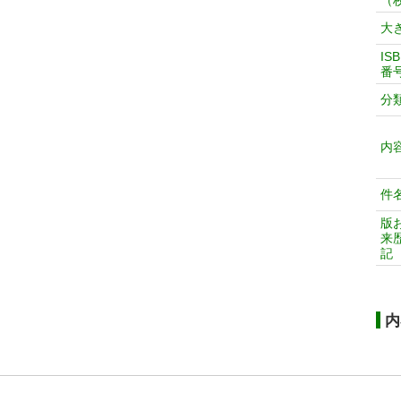
（
大
IS
番
分
内
件
版
来
記
内