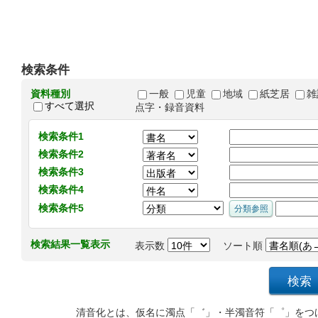
検索条件
資料種別
一般
児童
地域
紙芝居
雑
すべて選択
点字・録音資料
検索条件1
検索条件2
検索条件3
検索条件4
検索条件5
検索結果一覧表示
表示数
ソート順
清音化とは、仮名に濁点「゛」・半濁音符「゜」をつ