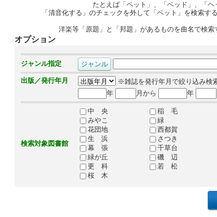
たとえば「ペット」、「ベッド」、「ヘ
「清音化する」のチェックを外して「ペット」を検索す
洋楽等「原題」と「邦題」があるものを曲名で検索
オプション
ジャンル指定
出版／発行年月
※雑誌を発行年月で絞り込み検
年
月から
年
中 央
稲 毛
みやこ
緑
花団地
西都賀
生 浜
さつき
検索対象図書館
幕 張
千草台
緑が丘
磯 辺
更 科
若 松
桜 木