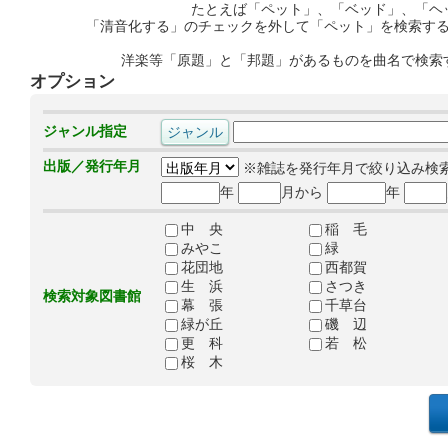
たとえば「ペット」、「ベッド」、「ヘ
「清音化する」のチェックを外して「ペット」を検索す
洋楽等「原題」と「邦題」があるものを曲名で検索
オプション
ジャンル指定
出版／発行年月
※雑誌を発行年月で絞り込み検
年
月から
年
中 央
稲 毛
みやこ
緑
花団地
西都賀
生 浜
さつき
検索対象図書館
幕 張
千草台
緑が丘
磯 辺
更 科
若 松
桜 木