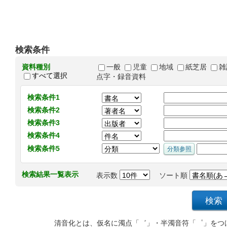
検索条件
資料種別
一般
児童
地域
紙芝居
雑
すべて選択
点字・録音資料
検索条件1
検索条件2
検索条件3
検索条件4
検索条件5
検索結果一覧表示
表示数
ソート順
清音化とは、仮名に濁点「゛」・半濁音符「゜」をつ