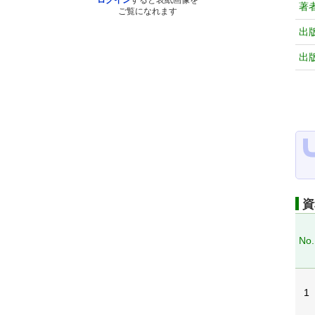
ログイン
すると表紙画像を
著
ご覧になれます
出
出
資
No.
1