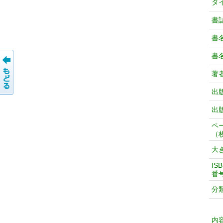
タ
書
書
書
著
出
出
ペ
（
大
IS
番
分
内