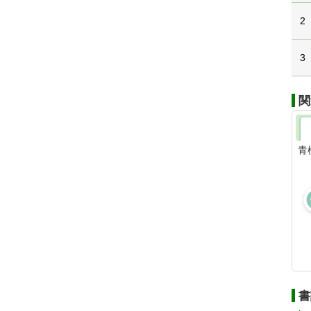
2
3
関
青
書