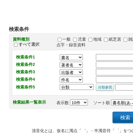
検索条件
資料種別
一般
児童
地域
紙芝居
雑
すべて選択
点字・録音資料
検索条件1
検索条件2
検索条件3
検索条件4
検索条件5
検索結果一覧表示
表示数
ソート順
清音化とは、仮名に濁点「゛」・半濁音符「゜」をつ