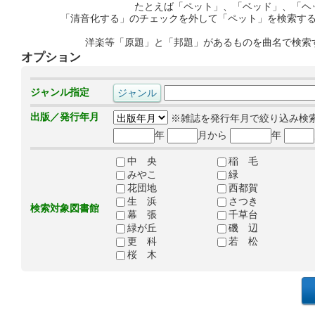
たとえば「ペット」、「ベッド」、「ヘ
「清音化する」のチェックを外して「ペット」を検索す
洋楽等「原題」と「邦題」があるものを曲名で検索
オプション
ジャンル指定
出版／発行年月
※雑誌を発行年月で絞り込み検
年
月から
年
中 央
稲 毛
みやこ
緑
花団地
西都賀
生 浜
さつき
検索対象図書館
幕 張
千草台
緑が丘
磯 辺
更 科
若 松
桜 木