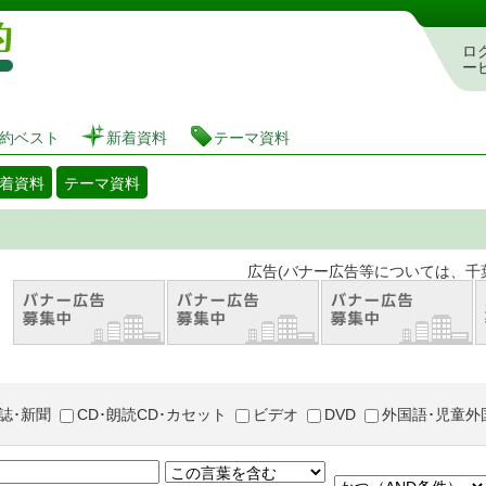
図書館 蔵書検索・予約システム
ロ
ー
約ベスト
新着資料
テーマ資料
着資料
テーマ資料
。 広告(バナー広告等については、千葉市が推奨
誌･新聞
CD･朗読CD･カセット
ビデオ
DVD
外国語･児童外