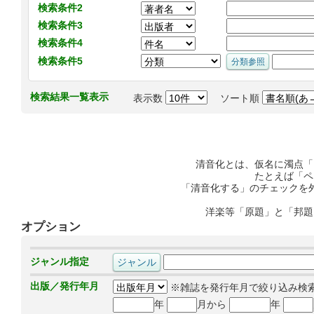
検索条件2
検索条件3
検索条件4
検索条件5
検索結果一覧表示
表示数
ソート順
清音化とは、仮名に濁点「
たとえば「ペ
「清音化する」のチェックを
洋楽等「原題」と「邦題
オプション
ジャンル指定
出版／発行年月
※雑誌を発行年月で絞り込み検
年
月から
年