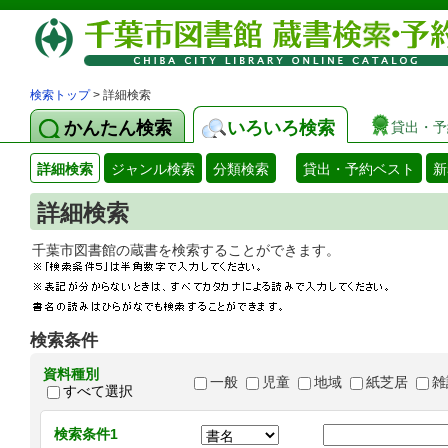
検索トップ
> 詳細検索
かんたん検索
いろいろ検索
貸出・予
詳細検索
ジャンル検索
分類検索
貸出・予約ベスト
新
詳細検索
千葉市図書館の蔵書を検索することができます
検索条件
資料種別
一般
児童
地域
紙芝居
雑
すべて選択
検索条件1