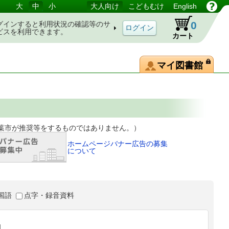
大
中
小
大人向け
こどもむけ
English
0
グインすると利用状況の確認等のサ
ビスを利用できます。
カート
マイ図書館
等をするものではありません。）
ホームページバナー広告の募集
について
国語
点字・録音資料