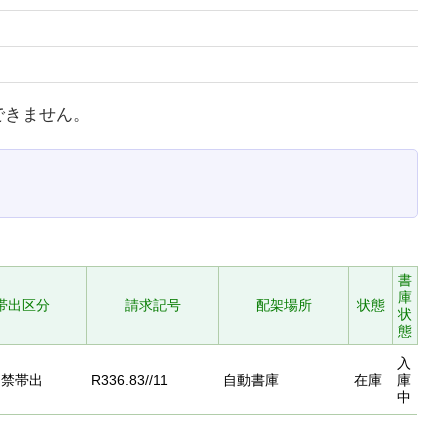
できません。
書
庫
帯出区分
請求記号
配架場所
状態
状
態
入
禁帯出
R336.83//11
自動書庫
在庫
庫
中