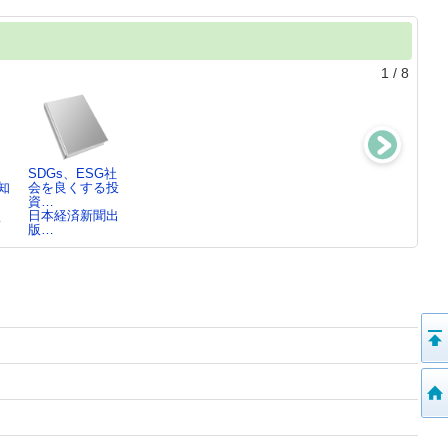
1
/
8
SDGs、ESG社
「医学部に行
警視庁災害対策
株主優待ハン…
知
会を良くする投
く!」と決…202
課ツイッター防
2019-2020年版
資…
0年版
災ヒン…
日本経済新聞出
監
日本経済新聞出
日本経済新聞出
日本経済新聞出
版…
版…
版…
版…