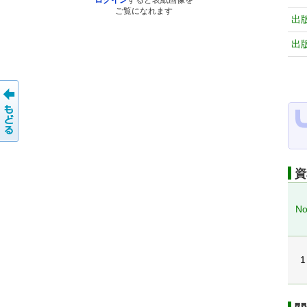
ログイン
すると表紙画像を
ご覧になれます
出
出
資
No
1