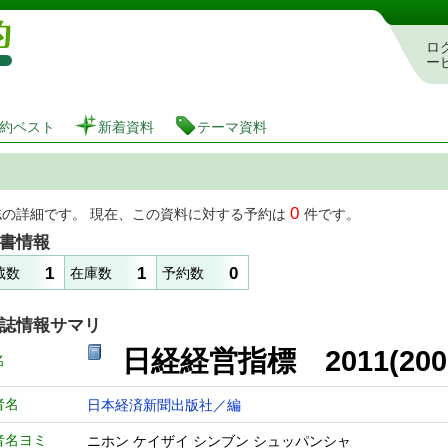
図書館 蔵書検索・予約システム
ロ
ー
約ベスト
新着資料
テーマ資料
0
誌の詳細です。 現在、この資料に対する予約は
件です。
書情報
1
1
0
蔵数
在庫数
予約数
誌情報サマリ
日経経営指標 2011(200
名
者名
日本経済新聞出版社／編
者名ヨミ
ニホン ケイザイ シンブン シュッパンシャ