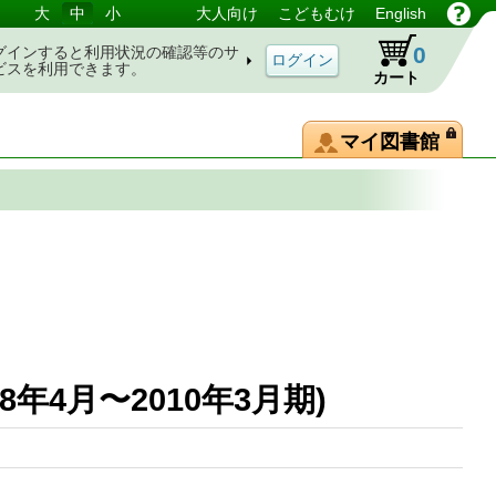
大
中
小
大人向け
こどもむけ
English
0
グインすると利用状況の確認等のサ
ビスを利用できます。
カート
マイ図書館
8年4月〜2010年3月期)