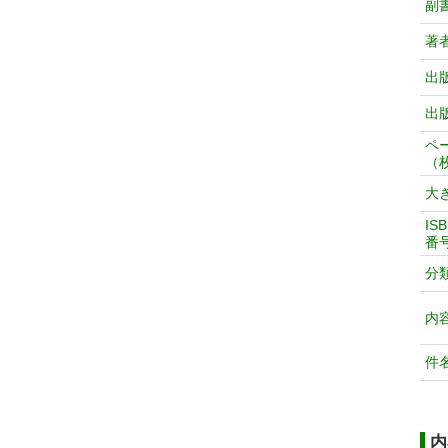
副
著
出
出
ペ
（
大
IS
番
分
内
件
内