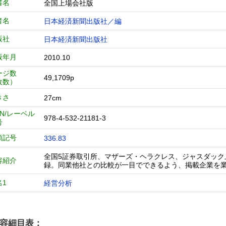
書名
全国上場会社版
者名
日本経済新聞出版社／編
版社
日本経済新聞出版社
版年月
2010.10
ージ数
49,1709p
枚数）
きさ
27cm
BN/レーベル
978-4-532-21181-3
号
類記号
336.83
全国5証券取引所、マザーズ・ヘラクレス、ジャスダッ
容紹介
録。同業他社との比較が一目でできるよう、掲載企業を
名1
経営分析
容細目表：