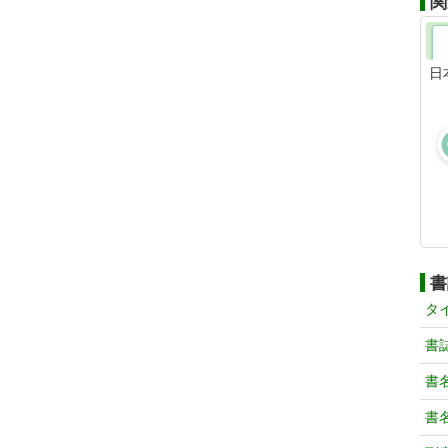
関
日
書
タ
書
書
書