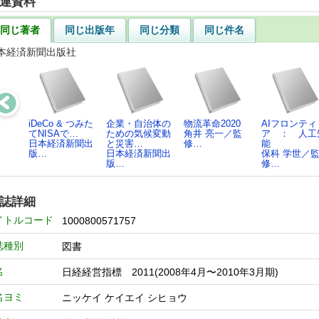
連資料
同じ著者
同じ出版年
同じ分類
同じ件名
本経済新聞出版社
iDeCo & つみた
企業・自治体の
物流革命2020
AIフロンティ
てNISAで…
ための気候変動
角井 亮一／監
ア ： 人工
日本経済新聞出
と災害…
修…
能
版…
日本経済新聞出
保科 学世／
版…
修…
誌詳細
イトルコード
1000800571757
誌種別
図書
名
日経経営指標 2011(2008年4月〜2010年3月期)
名ヨミ
ニッケイ ケイエイ シヒョウ