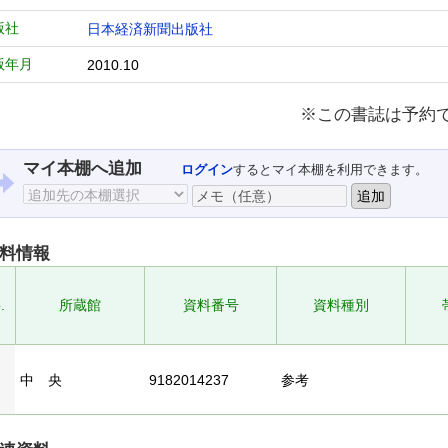
版社
日本経済新聞出版社
版年月
2010.10
※この書誌は予約
マイ本棚へ追加
ログイン
するとマイ本棚を利用できます。
料情報
.
所蔵館
資料番号
資料種別
中 央
9182014237
参考