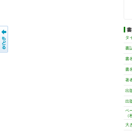
書
タ
書
書
書
著
出
出
ペ
（
大