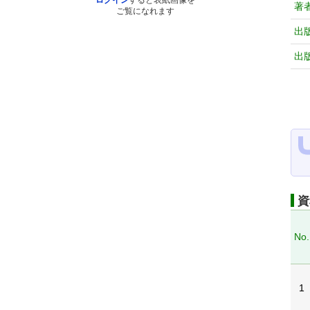
ログイン
すると表紙画像を
著
ご覧になれます
出
出
資
No.
1