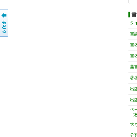
書
タ
書
書
書
叢
著
出
出
ペ
（
大
分