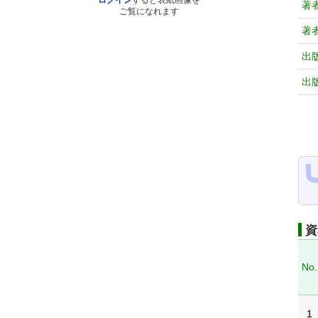
ログイン
すると表紙画像を
著
ご覧になれます
著
出
出
資
No.
1