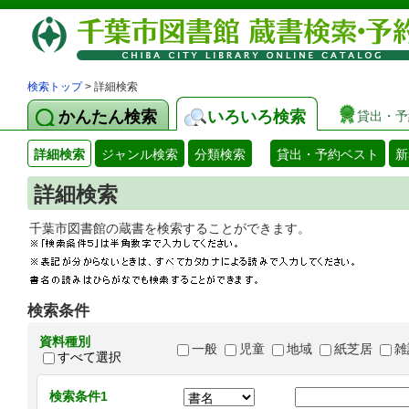
検索トップ
> 詳細検索
かんたん検索
いろいろ検索
貸出・予
詳細検索
ジャンル検索
分類検索
貸出・予約ベスト
新
詳細検索
千葉市図書館の蔵書を検索することができます
検索条件
資料種別
一般
児童
地域
紙芝居
雑
すべて選択
検索条件1