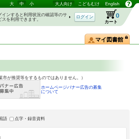
大
中
小
大人向け
こどもむけ
English
0
グインすると利用状況の確認等のサ
ビスを利用できます。
カート
マイ図書館
等をするものではありません。）
ホームページバナー広告の募集
について
国語
点字・録音資料