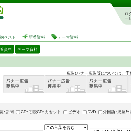
図書館 蔵書検索・予約システム
ロ
ー
約ベスト
新着資料
テーマ資料
着資料
テーマ資料
。 広告(バナー広告等については、千葉市が推奨
誌･新聞
CD･朗読CD･カセット
ビデオ
DVD
外国語･児童外