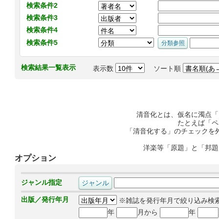
検索条件2
検索条件3
検索条件4
検索条件5
検索結果一覧表示
表示数
ソート順
清音化とは、仮名に濁点「
たとえば「ペ
「清音化する」のチェックを
洋楽等「原題」と「邦題
オプション
ジャンル指定
出版／発行年月
※雑誌を発行年月で絞り込み検
年
月から
年