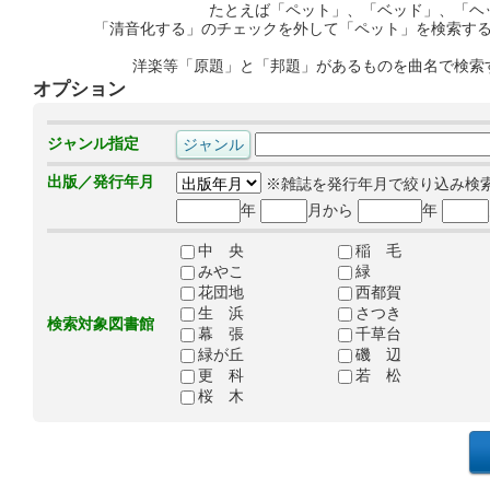
たとえば「ペット」、「ベッド」、「ヘ
「清音化する」のチェックを外して「ペット」を検索す
洋楽等「原題」と「邦題」があるものを曲名で検索
オプション
ジャンル指定
出版／発行年月
※雑誌を発行年月で絞り込み検
年
月から
年
中 央
稲 毛
みやこ
緑
花団地
西都賀
生 浜
さつき
検索対象図書館
幕 張
千草台
緑が丘
磯 辺
更 科
若 松
桜 木