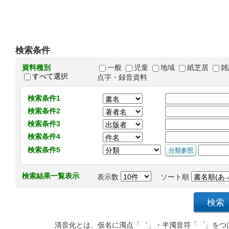
検索条件
資料種別
一般
児童
地域
紙芝居
雑
すべて選択
点字・録音資料
検索条件1
検索条件2
検索条件3
検索条件4
検索条件5
検索結果一覧表示
表示数
ソート順
清音化とは、仮名に濁点「゛」・半濁音符「゜」をつ