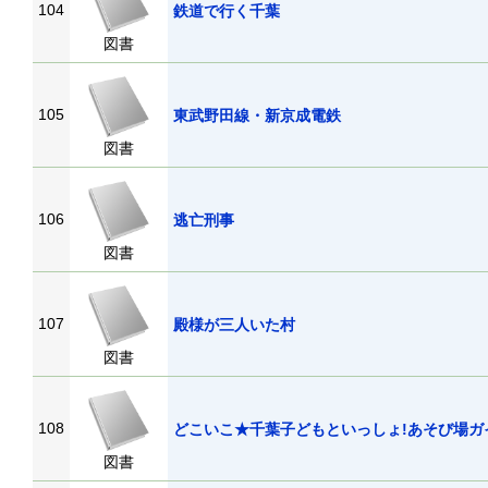
104
鉄道で行く千葉
図書
105
東武野田線・新京成電鉄
図書
106
逃亡刑事
図書
107
殿様が三人いた村
図書
108
どこいこ★千葉子どもといっしょ!あそび場ガ
図書