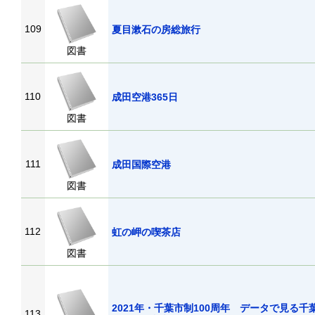
109
夏目漱石の房総旅行
図書
110
成田空港365日
図書
111
成田国際空港
図書
112
虹の岬の喫茶店
図書
2021年・千葉市制100周年 データで見る千
113