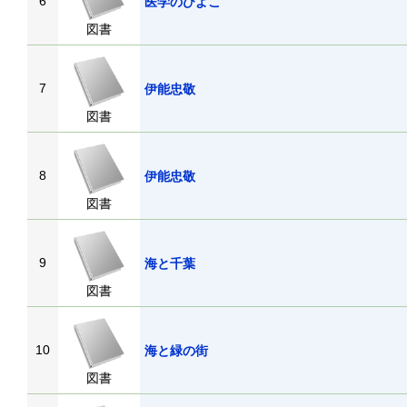
6
医学のひよこ
図書
7
伊能忠敬
図書
8
伊能忠敬
図書
9
海と千葉
図書
10
海と緑の街
図書