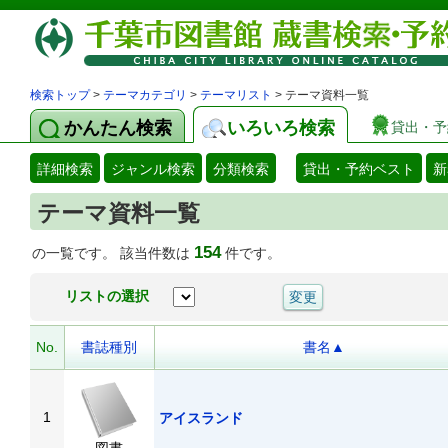
検索トップ
>
テーマカテゴリ
>
テーマリスト
> テーマ資料一覧
かんたん検索
いろいろ検索
貸出・予
詳細検索
ジャンル検索
分類検索
貸出・予約ベスト
新
テーマ資料一覧
154
の一覧です。 該当件数は
件です。
リストの選択
No.
書誌種別
書名▲
1
アイスランド