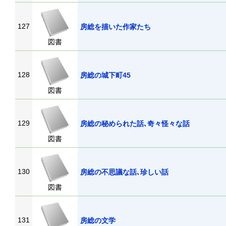
127
房総を描いた作家たち
図書
128
房総の城下町45
図書
129
房総の秘められた話､奇々怪々な話
図書
130
房総の不思議な話､珍しい話
図書
131
房総の文学