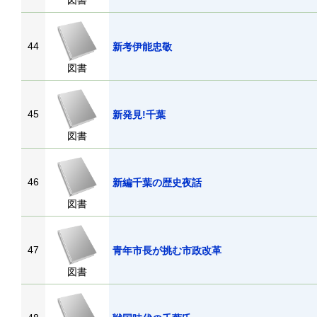
図書
44
新考伊能忠敬
図書
45
新発見!千葉
図書
46
新編千葉の歴史夜話
図書
47
青年市長が挑む市政改革
図書