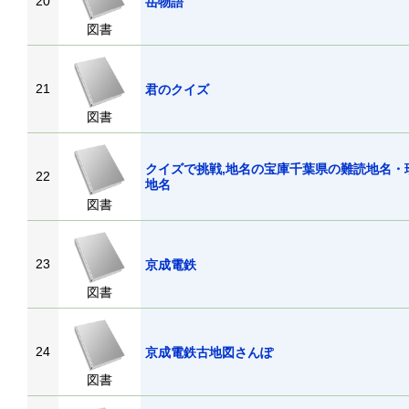
20
岳物語
図書
21
君のクイズ
図書
クイズで挑戦,地名の宝庫千葉県の難読地名・
22
地名
図書
23
京成電鉄
図書
24
京成電鉄古地図さんぽ
図書