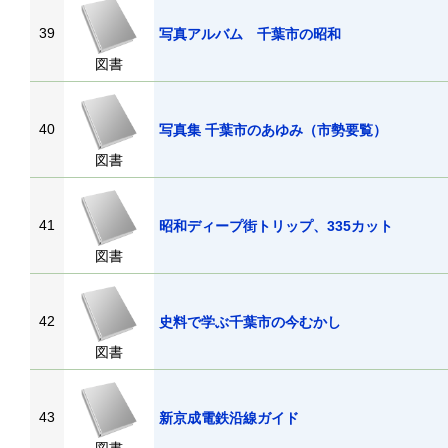
39
写真アルバム 千葉市の昭和
図書
40
写真集 千葉市のあゆみ（市勢要覧）
図書
41
昭和ディープ街トリップ、335カット
図書
42
史料で学ぶ千葉市の今むかし
図書
43
新京成電鉄沿線ガイド