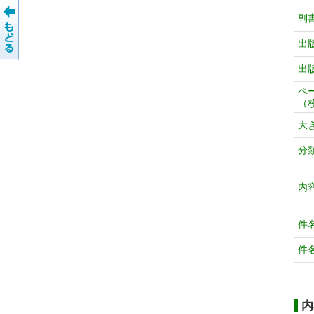
副
出
出
ペ
（
大
分
内
件
件
内