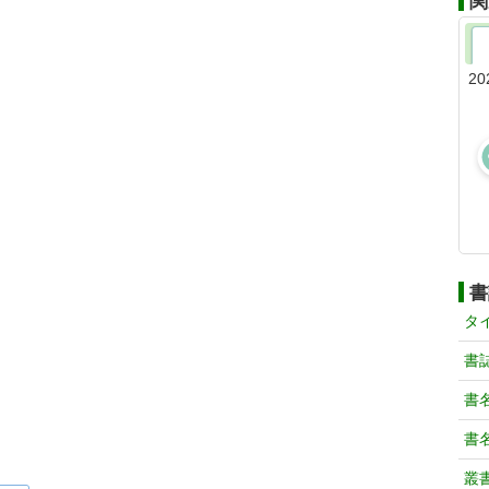
関
20
書
タ
書
書
書
叢