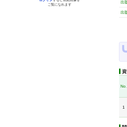
ログイン
すると表紙画像を
出
ご覧になれます
出
資
No.
1