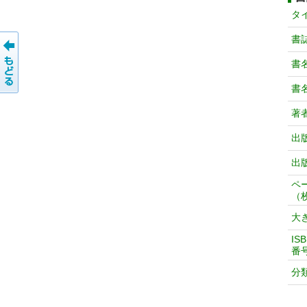
タ
書
書
書
著
出
出
ペ
（
大
IS
番
分