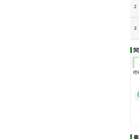
2
3
関
樫
書