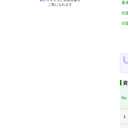
ログイン
すると表紙画像を
著
ご覧になれます
出
出
資
No.
1