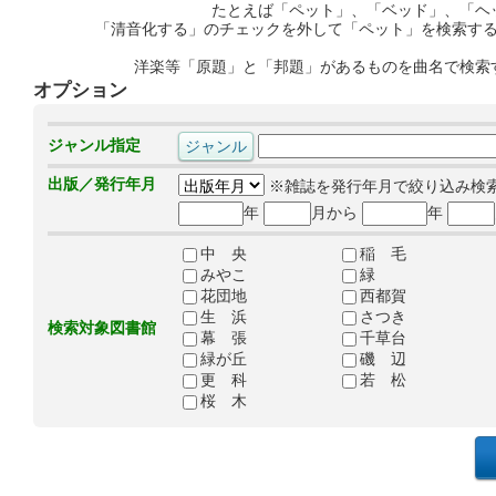
たとえば「ペット」、「ベッド」、「ヘ
「清音化する」のチェックを外して「ペット」を検索す
洋楽等「原題」と「邦題」があるものを曲名で検索
オプション
ジャンル指定
出版／発行年月
※雑誌を発行年月で絞り込み検
年
月から
年
中 央
稲 毛
みやこ
緑
花団地
西都賀
生 浜
さつき
検索対象図書館
幕 張
千草台
緑が丘
磯 辺
更 科
若 松
桜 木