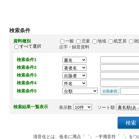
検索条件
資料種別
一般
児童
地域
紙芝居
雑
すべて選択
点字・録音資料
検索条件1
検索条件2
検索条件3
検索条件4
検索条件5
検索結果一覧表示
表示数
ソート順
清音化とは、仮名に濁点「゛」・半濁音符「゜」をつ