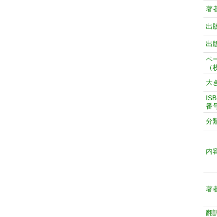
著
出
出
ペ
（
大
IS
番
分
内
著
翻