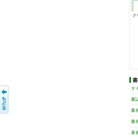
ク
書
タ
書
書
書
著