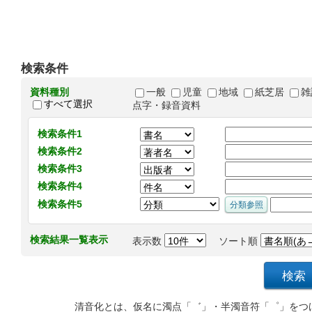
検索条件
資料種別
一般
児童
地域
紙芝居
雑
すべて選択
点字・録音資料
検索条件1
検索条件2
検索条件3
検索条件4
検索条件5
検索結果一覧表示
表示数
ソート順
清音化とは、仮名に濁点「゛」・半濁音符「゜」をつ