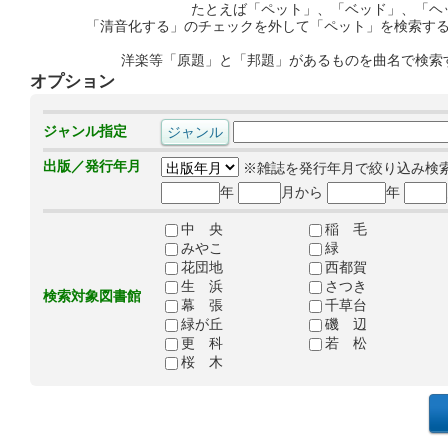
たとえば「ペット」、「ベッド」、「ヘ
「清音化する」のチェックを外して「ペット」を検索す
洋楽等「原題」と「邦題」があるものを曲名で検索
オプション
ジャンル指定
出版／発行年月
※雑誌を発行年月で絞り込み検
年
月から
年
中 央
稲 毛
みやこ
緑
花団地
西都賀
生 浜
さつき
検索対象図書館
幕 張
千草台
緑が丘
磯 辺
更 科
若 松
桜 木