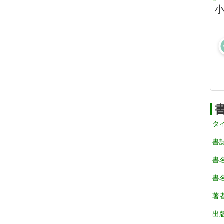
小
タ
書
書
書
著
出