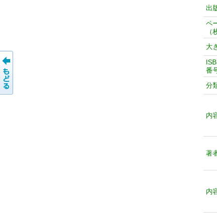
出
ペ
（
大
IS
番
分
内
著
内