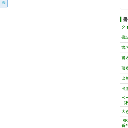
書
タ
書
書
書
著
出
出
ペ
（
大
IS
番