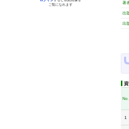
ログイン
すると表紙画像を
著
ご覧になれます
出
出
資
No.
1