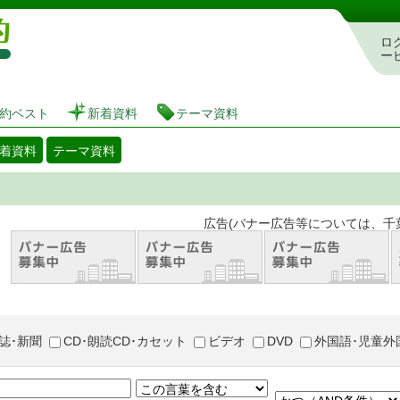
図書館 蔵書検索・予約システム
ロ
ー
約ベスト
新着資料
テーマ資料
着資料
テーマ資料
。 広告(バナー広告等については、千葉市が推奨
誌･新聞
CD･朗読CD･カセット
ビデオ
DVD
外国語･児童外