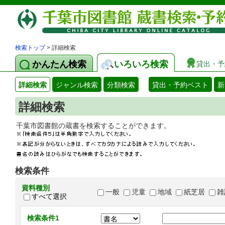
検索トップ
> 詳細検索
かんたん検索
いろいろ検索
貸出・予
詳細検索
ジャンル検索
分類検索
貸出・予約ベスト
新
詳細検索
千葉市図書館の蔵書を検索することができます
検索条件
資料種別
一般
児童
地域
紙芝居
雑
すべて選択
検索条件1