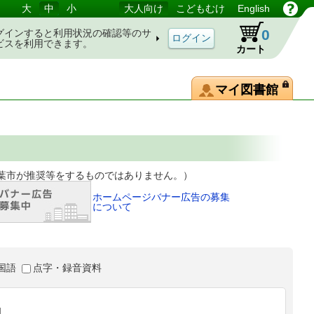
大
中
小
大人向け
こどもむけ
English
0
グインすると利用状況の確認等のサ
ビスを利用できます。
カート
マイ図書館
等をするものではありません。）
ホームページバナー広告の募集
について
国語
点字・録音資料