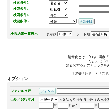
検索条件2
検索条件3
検索条件4
検索条件5
検索結果一覧表示
表示数
ソート順
清音化とは、仮名に濁点「
たとえば「ペ
「清音化する」のチェックを
洋楽等「原題」と「邦題
オプション
ジャンル指定
出版／発行年月
※雑誌を発行年月で絞り込み検
年
月から
年