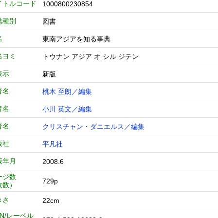
イトルコード
1000800230854
誌種別
図書
名
東南アジアを知る事典
名ヨミ
トウナン アジア オ シル ジテン
表示
新版
者名
桃木 至朗／編集
者名
小川 英文／編集
者名
クリスチャン・ダニエルス／編集
版社
平凡社
版年月
2008.6
ージ数
729p
枚数）
きさ
22cm
BN/レーベル