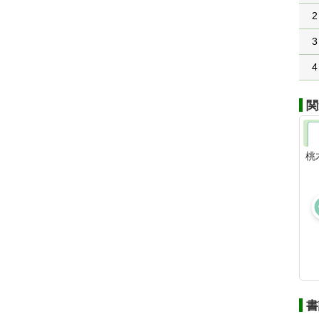
2
3
4
関
桃
書