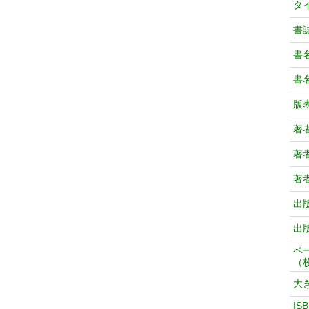
タ
書
書
書
版
著
著
著
出
出
ペ
（
大
IS