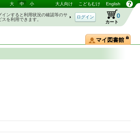
大
中
小
大人向け
こどもむけ
English
0
グインすると利用状況の確認等のサ
ビスを利用できます。
カート
マイ図書館