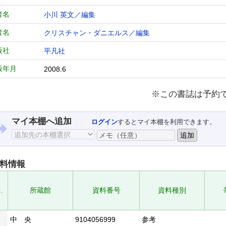
者名
小川 英文／編集
者名
クリスチャン・ダニエルス／編集
版社
平凡社
版年月
2008.6
※この書誌は予約
マイ本棚へ追加
ログイン
するとマイ本棚を利用できます。
料情報
.
所蔵館
資料番号
資料種別
中 央
9104056999
参考