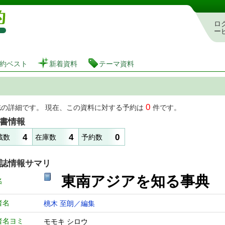
図書館 蔵書検索・予約システム
ロ
ー
約ベスト
新着資料
テーマ資料
0
誌の詳細です。 現在、この資料に対する予約は
件です。
書情報
4
4
0
蔵数
在庫数
予約数
誌情報サマリ
東南アジアを知る事典
名
者名
桃木 至朗／編集
者名ヨミ
モモキ シロウ