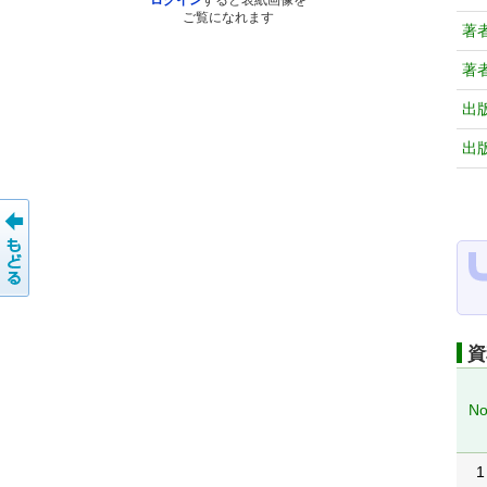
ログイン
すると表紙画像を
ご覧になれます
著
著
出
出
資
No
1