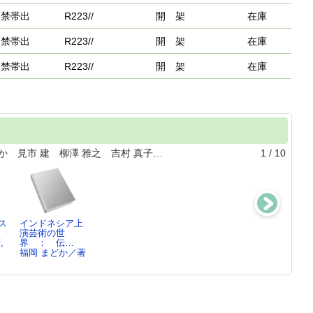
禁帯出
R223//
開 架
在庫
禁帯出
R223//
開 架
在庫
禁帯出
R223//
開 架
在庫
か 見市 建 柳澤 雅之 吉村 真子…
1
/
10
ス
インドネシア上
新興大国インド
世界の文字大事
グローバルヒス
演芸術の世
ネシアの宗教市
典
トリーと帝国
,
界 ： 伝…
場と政…
Peter T.…
秋田 茂／編,
福岡 まどか／著
見市 建／著
桃…