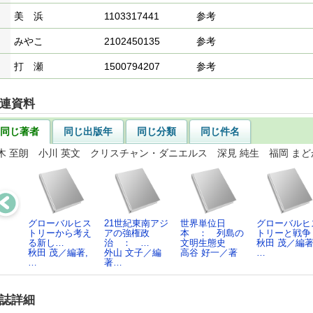
美 浜
1103317441
参考
みやこ
2102450135
参考
打 瀬
1500794207
参考
連資料
同じ著者
同じ出版年
同じ分類
同じ件名
木 至朗 小川 英文 クリスチャン・ダニエルス 深見 純生 福岡 まど
グローバルヒス
21世紀東南アジ
世界単位日
グローバルヒ
トリーから考え
アの強権政
本 ： 列島の
トリーと戦争
る新し…
治 ： …
文明生態史
秋田 茂／編著
秋田 茂／編著,
外山 文子／編
高谷 好一／著
…
…
著…
誌詳細