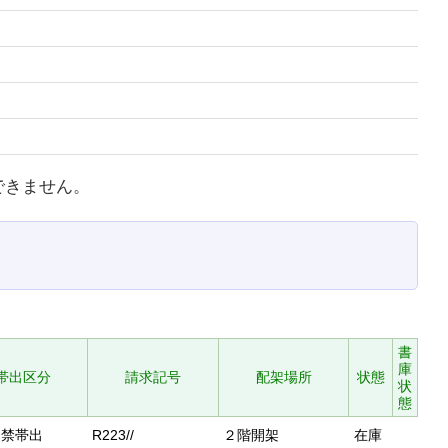
できません。
書
庫
帯出区分
請求記号
配架場所
状態
状
態
禁帯出
R223//
２階開架
在庫