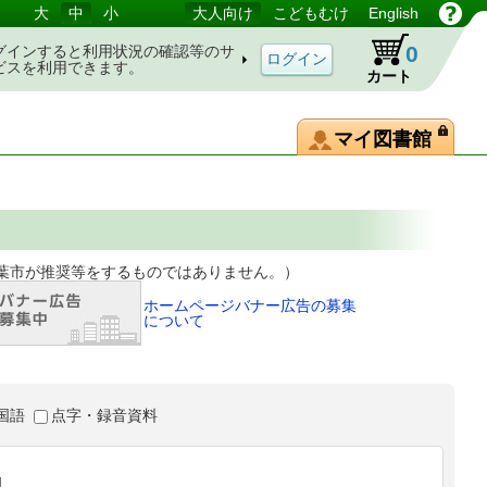
大
中
小
大人向け
こどもむけ
English
0
グインすると利用状況の確認等のサ
ビスを利用できます。
カート
マイ図書館
等をするものではありません。）
ホームページバナー広告の募集
について
国語
点字・録音資料