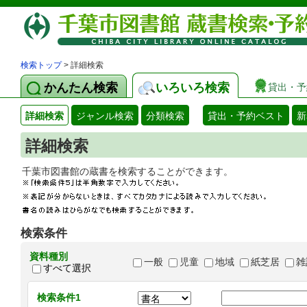
検索トップ
> 詳細検索
かんたん検索
いろいろ検索
貸出・予
詳細検索
ジャンル検索
分類検索
貸出・予約ベスト
新
詳細検索
千葉市図書館の蔵書を検索することができます
検索条件
資料種別
一般
児童
地域
紙芝居
雑
すべて選択
検索条件1