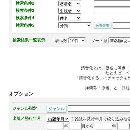
検索条件2
検索条件3
検索条件4
検索条件5
検索結果一覧表示
表示数
ソート順
清音化とは、仮名に濁点「
たとえば「ペ
「清音化する」のチェックを
洋楽等「原題」と「邦題
オプション
ジャンル指定
出版／発行年月
※雑誌を発行年月で絞り込み検
年
月から
年