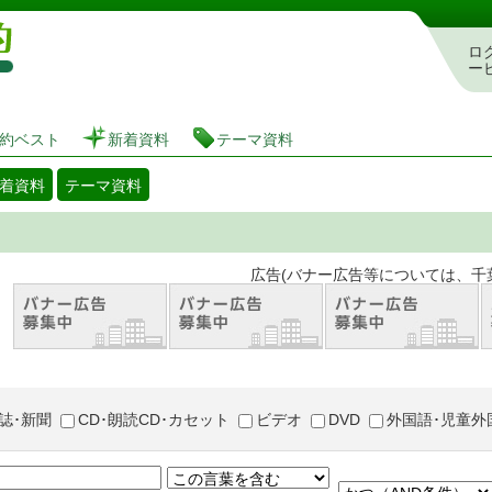
図書館 蔵書検索・予約システム
ロ
ー
約ベスト
新着資料
テーマ資料
着資料
テーマ資料
。 広告(バナー広告等については、千葉市が推奨
誌･新聞
CD･朗読CD･カセット
ビデオ
DVD
外国語･児童外