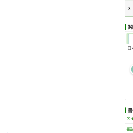
3
関
日
書
タ
書