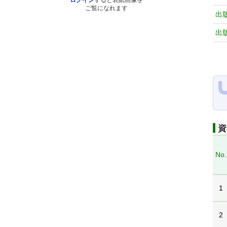
ログイン
すると表紙画像を
ご覧になれます
出
出
資
No.
1
2