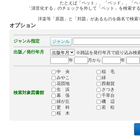
たとえば「ペット」、「ベッド」、「ヘ
「清音化する」のチェックを外して「ペット」を検索す
洋楽等「原題」と「邦題」があるものを曲名で検索
オプション
ジャンル指定
出版／発行年月
※雑誌を発行年月で絞り込み検
年
月から
年
中 央
稲 毛
みやこ
緑
花団地
西都賀
生 浜
さつき
検索対象図書館
幕 張
千草台
緑が丘
磯 辺
更 科
若 松
桜 木