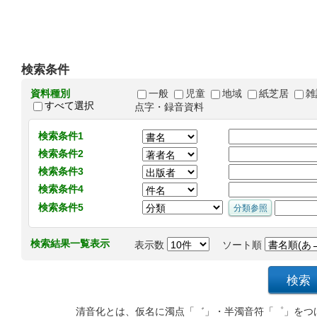
検索条件
資料種別
一般
児童
地域
紙芝居
雑
すべて選択
点字・録音資料
検索条件1
検索条件2
検索条件3
検索条件4
検索条件5
検索結果一覧表示
表示数
ソート順
清音化とは、仮名に濁点「゛」・半濁音符「゜」をつ