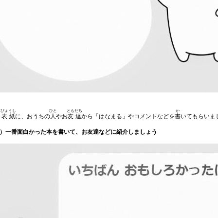
ら
びょうし
ひと
ともだち
か
表紙
に、おうちの
人
やお
友達
から「はなまる」やコメントなどを
書
いてもらいま
）一番面白かった本を書いて、お友達などに紹介しましょう