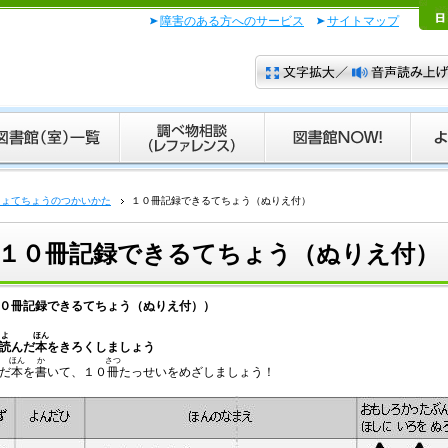
障害のある方へのサービス
サイトマップ
しょてちょうのつかいかた
１０冊記録できるてちょう（ぬりえ付）
１０冊記録できるてちょう（ぬりえ付）
０冊記録できるてちょう（ぬりえ付））
よ
ほん
読
んだ
本
をきろくしましょう
ほん
か
さつ
だ
本
を
書
いて、１０
冊
たっせいをめざしましょう！