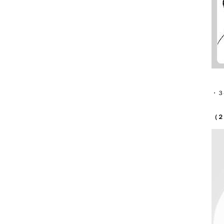
・３
（２