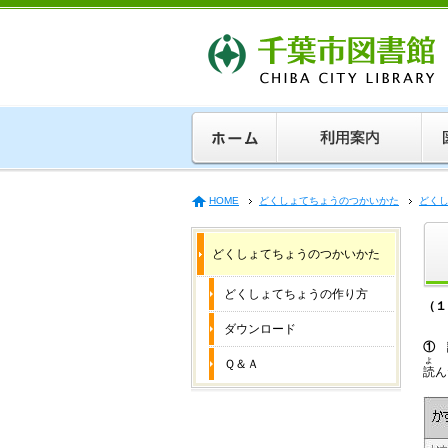
HOME
どくしょてちょうのつかいかた
どく
どくしょてちょうのつかいかた
どくしょてちょうの作り方
（１
ダウンロード
①
よ
Ｑ＆Ａ
読
ん