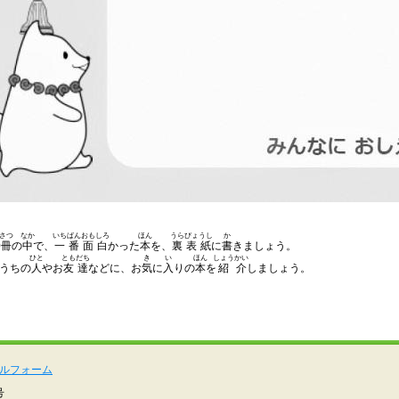
さつ
なか
いちばん
おもしろ
ほん
うら
びょうし
か
0
冊
の
中
で、
一番
面白
かった
本
を、
裏
表紙
に
書
きましょう。
ひと
ともだち
き
い
ほん
しょう
かい
うちの
人
やお
友達
などに、お
気
に
入
りの
本
を
紹
介
しましょう。
ルフォーム
号