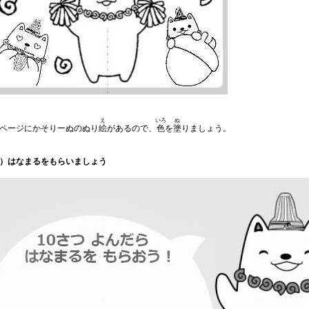
え
いろ
ぬ
ページにかそりーぬのぬり
絵
があるので、
色
を
塗
りましょう。
）はなまるをもらいましょう