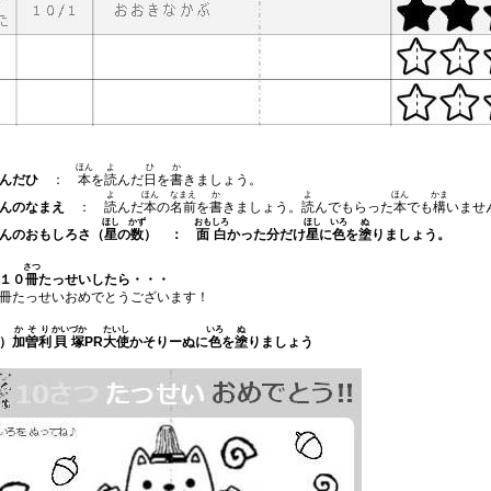
ほん
よ
ひ
か
んだひ
：
本
を
読
んだ
日
を
書
きましょう。
よ
ほん
なまえ
か
よ
ほん
かま
んのなまえ
：
読
んだ
本
の
名前
を
書
きましょう。
読
んでもらった
本
でも
構
いませ
ほし
かず
おもしろ
ほし
いろ
ぬ
んのおもしろさ（
星
の
数
） ：
面白
かった分だけ
星
に
色
を
塗
りましょう。
さつ
１０
冊
たっせい
したら・・・
冊たっせいおめでとうございます！
かそり
かいづか
たいし
いろ
ぬ
）
加曽利
貝塚
PR
大使
かそりーぬに
色
を
塗
りましょう