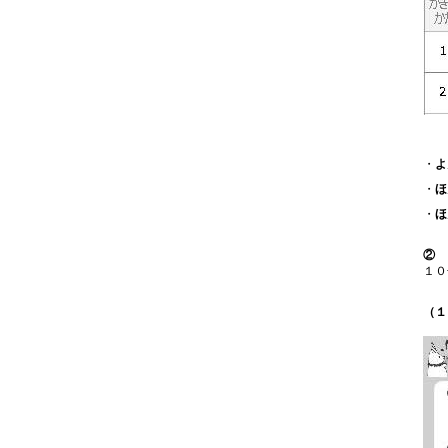
・
よ
・
ほ
・
ほ
② 
１０
（１