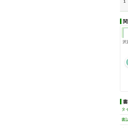
1
関
沢
書
タ
書