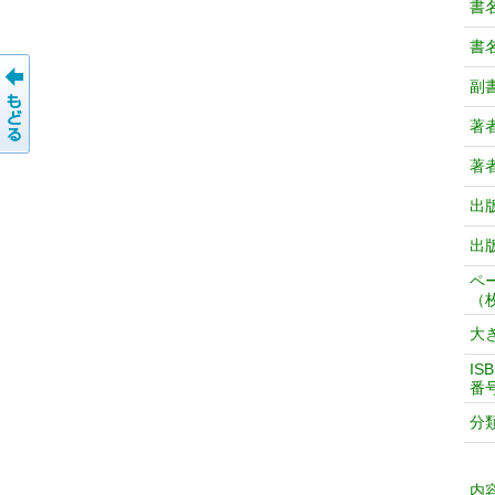
書
書
副
著
著
出
出
ペ
（
大
IS
番
分
内