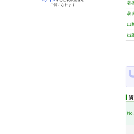
ログイン
すると表紙画像を
著
ご覧になれます
著
出
出
資
No.