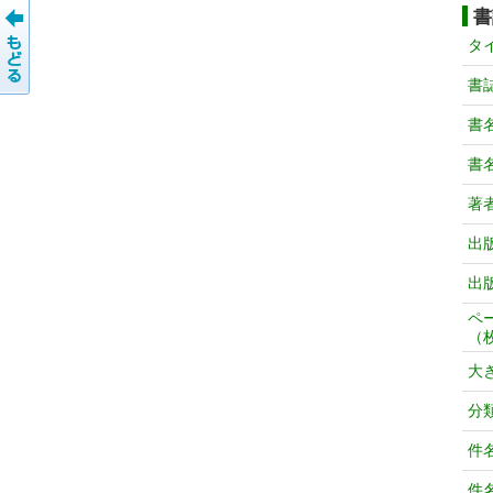
書
タ
書
書
書
著
出
出
ペ
（
大
分
件
件