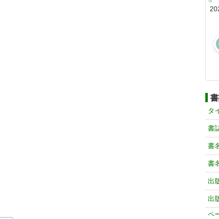
20
書
タ
書
書
書
出
出
ペ