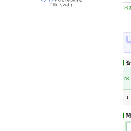
ログイン
すると表紙画像を
ご覧になれます
出
資
No.
1
関