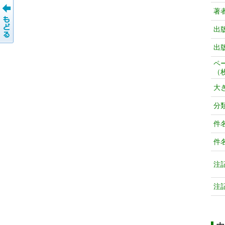
著
出
出
ペ
（
大
分
件
件
注
注