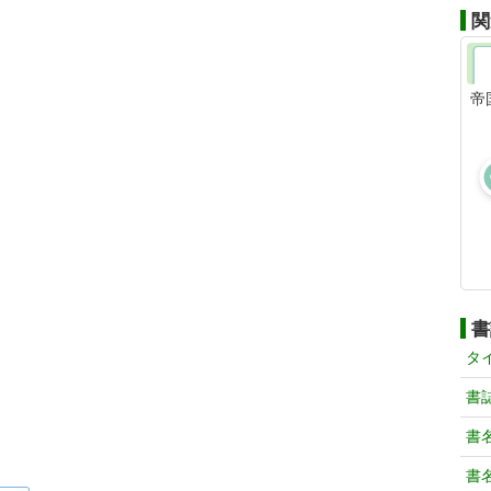
関
帝
書
タ
書
書
書