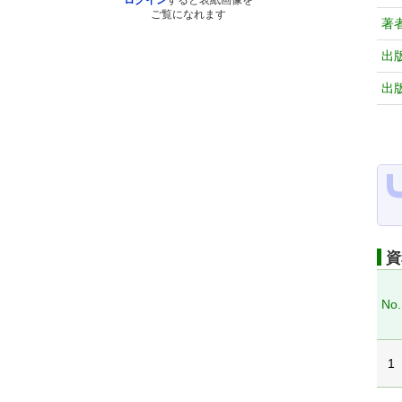
ログイン
すると表紙画像を
ご覧になれます
著
出
出
資
No.
1