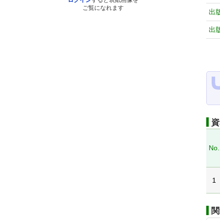
ログイン
すると表紙画像を
ご覧になれます
出
出
資
No.
1
関