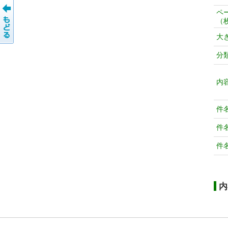
ペ
（
大
分
内
件
件
件
内