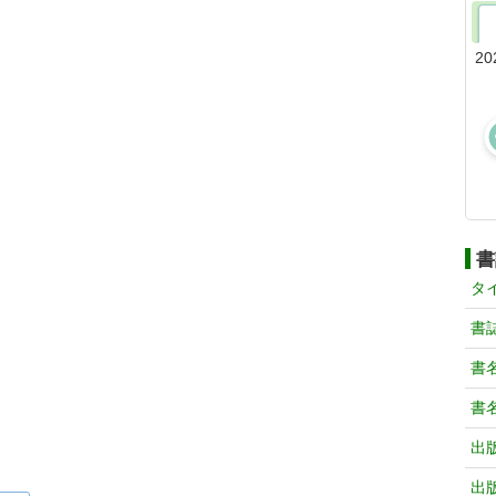
20
書
タ
書
書
書
出
出