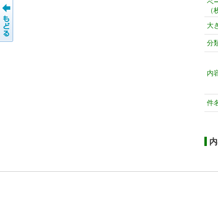
ペ
（
大
分
内
件
内