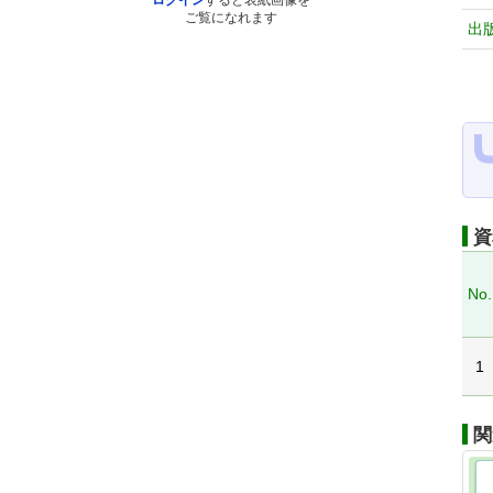
ログイン
すると表紙画像を
ご覧になれます
出
資
No.
1
関