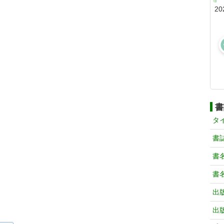
20
書
タ
書
書
書
出
出