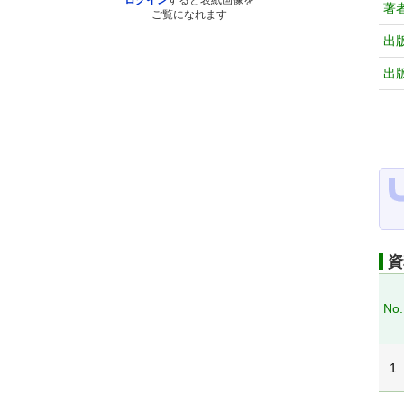
ログイン
すると表紙画像を
著
ご覧になれます
出
出
資
No.
1