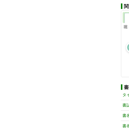
関
堀
書
タ
書
書
書