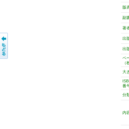
版
副
著
出
出
ペ
（
大
IS
番
分
内