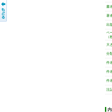
書
著
出
ペ
（
大
分
件
件
件
注
内