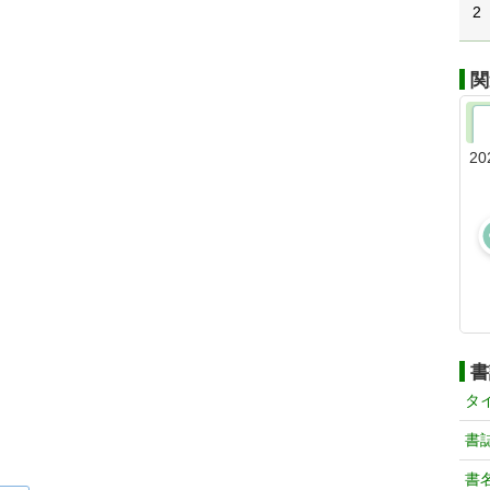
2
関
20
書
タ
書
書