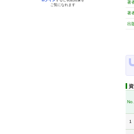
ログイン
すると表紙画像を
著
ご覧になれます
著
出
資
No.
1