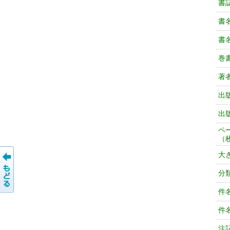
書
書
書
巻
著
出
出
ペ
（
大
分
件
件
注