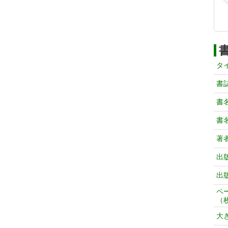
タ
書
書
書
著
出
出
ペ
（
大