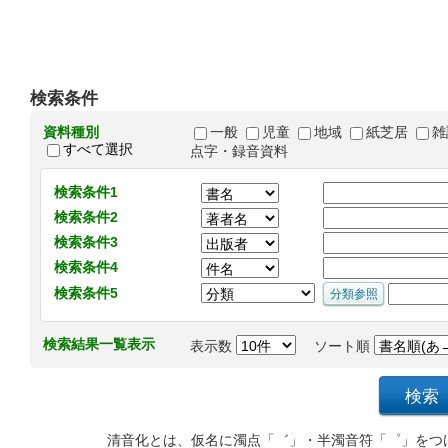
検索条件
資料種別
一般
児童
地域
紙芝居
雑
すべて選択
点字・録音資料
検索条件1
検索条件2
検索条件3
検索条件4
検索条件5
検索結果一覧表示
表示数
ソート順
清音化とは、仮名に濁点「゛」・半濁音符「゜」をつ