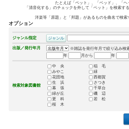
たとえば「ペット」、「ベッド」、「ヘ
「清音化する」のチェックを外して「ペット」を検索す
洋楽等「原題」と「邦題」があるものを曲名で検索
オプション
ジャンル指定
出版／発行年月
※雑誌を発行年月で絞り込み検
年
月から
年
中 央
稲 毛
みやこ
緑
花団地
西都賀
生 浜
さつき
検索対象図書館
幕 張
千草台
緑が丘
磯 辺
更 科
若 松
桜 木