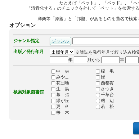
たとえば「ペット」、「ベッド」、「ヘ
「清音化する」のチェックを外して「ペット」を検索す
洋楽等「原題」と「邦題」があるものを曲名で検索
オプション
ジャンル指定
出版／発行年月
※雑誌を発行年月で絞り込み検
年
月から
年
中 央
稲 毛
みやこ
緑
花団地
西都賀
生 浜
さつき
検索対象図書館
幕 張
千草台
緑が丘
磯 辺
更 科
若 松
桜 木