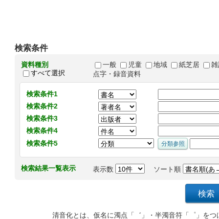
検索条件
資料種別
一般
児童
地域
紙芝居
雑
すべて選択
点字・録音資料
検索条件1
検索条件2
検索条件3
検索条件4
検索条件5
検索結果一覧表示
表示数
ソート順
清音化とは、仮名に濁点「゛」・半濁音符「゜」をつ